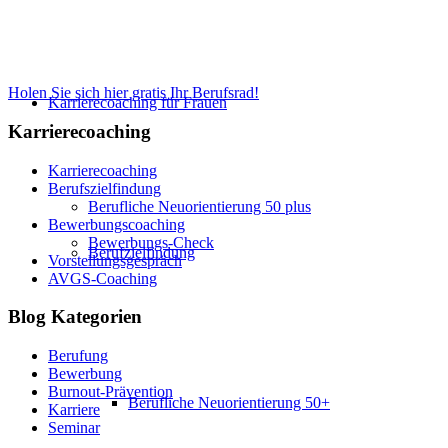
Ich schenke Ihnen das Berufsrad, ein nützliches S
Situation klarer und erkennen, wo Ihr Berufsrad a
Holen Sie sich hier gratis Ihr Berufsrad!
Karrierecoaching für Frauen
Karrierecoaching
Karrierecoaching
Berufszielfindung
Berufliche Neuorientierung 50 plus
Bewerbungscoaching
Bewerbungs-Check
Berufzielfindung
Vorstellungsgespräch
AVGS-Coaching
Blog Kategorien
Berufung
Bewerbung
Burnout-Prävention
Berufliche Neuorientierung 50+
Karriere
Seminar