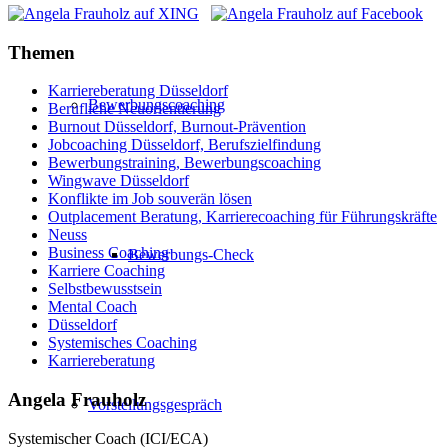
Themen
Karriereberatung Düsseldorf
Bewerbungscoaching
Berufliche Neuorientierung
Burnout Düsseldorf, Burnout-Prävention
Jobcoaching Düsseldorf, Berufszielfindung
Bewerbungstraining, Bewerbungscoaching
Wingwave Düsseldorf
Konflikte im Job souverän lösen
Outplacement Beratung, Karrierecoaching für Führungskräfte
Neuss
Business Coaching
Bewerbungs-Check
Karriere Coaching
Selbstbewusstsein
Mental Coach
Düsseldorf
Systemisches Coaching
Karriereberatung
Angela Frauholz
Vorstellungsgespräch
Systemischer Coach (ICI/ECA)