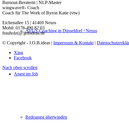
Burnout-Beraterin | NLP-Master
wingwave®- Coach
Coach für The Work of Byron Katie (vtw)
Eichenallee 15 | 41469 Neuss
Mobil: 0178-490 82 03
AVGS-Coaching in Düsseldorf / Neuss
frauholz(@)jobideas.de
© Copyright - J.O.B.ideas |
Impressum & Kontakt
|
Datenschutzerklä
Xing
Facebook
Nach oben scrollen
Angst im Job
Redeangst überwinden