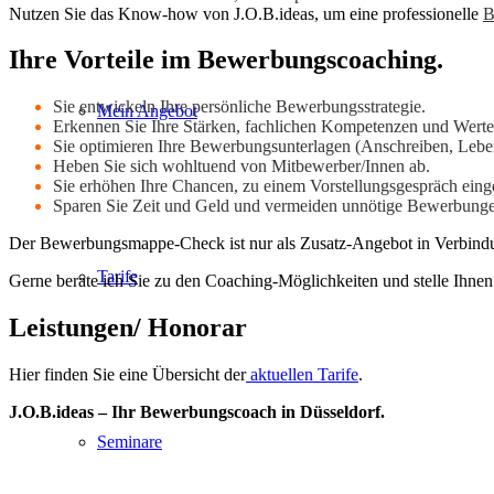
Nutzen Sie das Know-how von J.O.B.ideas, um eine professionelle
B
Ihre Vorteile im Bewerbungscoaching.
Sie entwickeln Ihre persönliche Bewerbungsstrategie.
Mein Angebot
Erkennen Sie Ihre Stärken, fachlichen Kompetenzen und Werte
Sie optimieren Ihre Bewerbungsunterlagen (Anschreiben, Leben
Heben Sie sich wohltuend von Mitbewerber/Innen ab.
Sie erhöhen Ihre Chancen, zu einem Vorstellungsgespräch eing
Sparen Sie Zeit und Geld und vermeiden unnötige Bewerbung
Der Bewerbungsmappe-Check ist nur als Zusatz-Angebot in Verbindu
Tarife
Gerne berate ich Sie zu den Coaching-Möglichkeiten und stelle Ihne
Leistungen/ Honorar
Hier finden Sie eine Übersicht der
aktuellen Tarife
.
J.O.B.ideas – Ihr Bewerbungscoach in Düsseldorf.
Seminare
WIE ZUFRIEDEN SIND SIE?