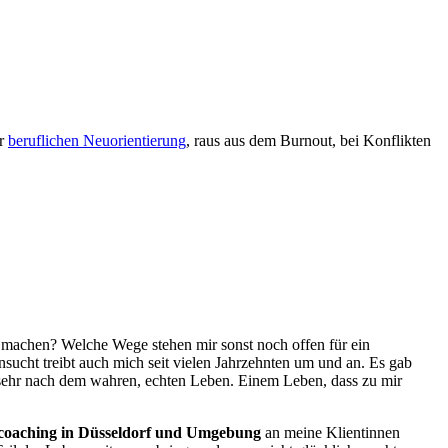
er
beruf­lichen Neu­orientie­rung
, raus aus dem Burnout, bei Konflik­ten
te machen? Welche Wege stehen mir sonst noch offen für ein
sucht treibt auch mich seit vielen Jahrzehnten um und an. Es gab
o sehr nach dem wahren, echten Leben. Einem Leben, dass zu mir
coaching in Düsseldorf und Umgebung
an meine Klientinnen