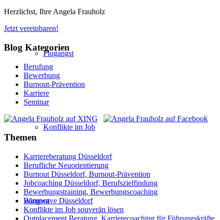
Herzlichst, Ihre Angela Frauholz
Jetzt vereinbaren!
Blog Kategorien
Flugangst
Berufung
Bewerbung
Burnout-Prävention
Karriere
Seminar
Konflikte im Job
Themen
Karriereberatung Düsseldorf
Berufliche Neuorientierung
Burnout Düsseldorf, Burnout-Prävention
Jobcoaching Düsseldorf, Berufszielfindung
Bewerbungstraining, Bewerbungscoaching
Burnout
Wingwave Düsseldorf
Konflikte im Job souverän lösen
Outplacement Beratung, Karrierecoaching für Führungskräfte