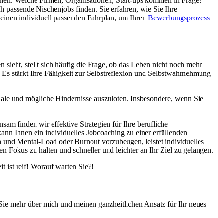
nchen. Welche Firmen, Organisationen, Start-ups kommen in Frage?
h passende Nischenjobs finden. Sie erfahren, wie Sie Ihre
 einen individuell passenden Fahrplan, um Ihren
Bewerbungsprozess
sieht, stellt sich häufig die Frage, ob das Leben nicht noch mehr
. Es stärkt Ihre Fähigkeit zur Selbstreflexion und Selbstwahrnehmung
iale und mögliche Hindernisse auszuloten. Insbesondere, wenn Sie
am finden wir effektive Strategien für Ihre berufliche
ann Ihnen ein individuelles Jobcoaching zu einer erfüllenden
n und Mental-Load oder Burnout vorzubeugen, leistet individuelles
n Fokus zu halten und schneller und leichter an Ihr Ziel zu gelangen.
 ist reif! Worauf warten Sie?!
Sie mehr über mich und meinen ganzheitlichen Ansatz für Ihr neues