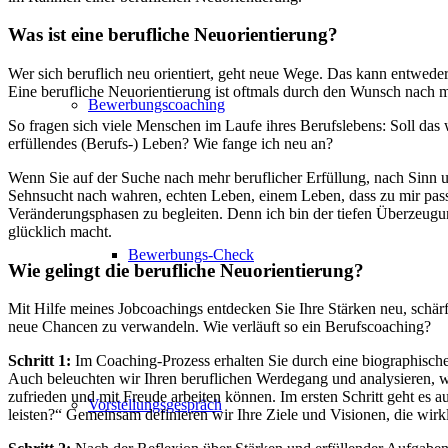
Was ist eine berufliche Neuorientierung?
Wer sich beruflich neu orientiert, geht neue Wege. Das kann entwede
Eine berufliche Neuorientierung ist oftmals durch den Wunsch nach 
Bewerbungscoaching
So fragen sich viele Menschen im Laufe ihres Berufslebens: Soll das
erfüllendes (Berufs-) Leben? Wie fange ich neu an?
Wenn Sie auf der Suche nach mehr beruflicher Erfüllung, nach Sinn
Sehnsucht nach wahren, echten Leben, einem Leben, dass zu mir passt, 
Veränderungsphasen zu begleiten. Denn ich bin der tiefen Überzeugung
glücklich macht.
Bewerbungs-Check
Wie gelingt die berufliche Neuorientierung?
Mit Hilfe meines Jobcoachings entdecken Sie Ihre Stärken neu, schär
neue Chancen zu verwandeln. Wie verläuft so ein Berufscoaching?
Schritt 1:
Im Coaching-Prozess erhalten Sie durch eine biographisch
Auch beleuchten wir Ihren beruflichen Werdegang und analysieren, wa
zufrieden und mit Freude arbeiten können. Im ersten Schritt geht es 
Vorstellungsgespräch
leisten?“ Gemeinsam definieren wir Ihre Ziele und Visionen, die wir