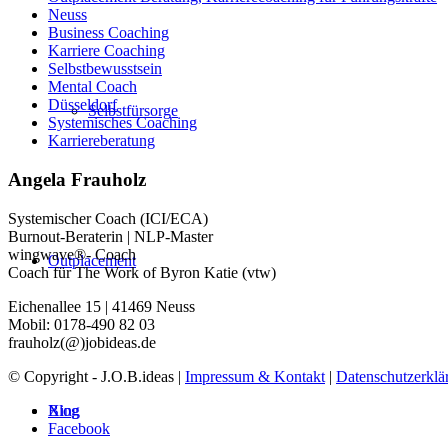
Neuss
Business Coaching
Karriere Coaching
Selbstbewusstsein
Mental Coach
Düsseldorf
Selbstfürsorge
Systemisches Coaching
Karriereberatung
Angela Frauholz
Systemischer Coach (ICI/ECA)
Burnout-Beraterin | NLP-Master
wingwave®- Coach
Outplacement
Coach für The Work of Byron Katie (vtw)
Eichenallee 15 | 41469 Neuss
Mobil: 0178-490 82 03
frauholz(@)jobideas.de
© Copyright - J.O.B.ideas |
Impressum & Kontakt
|
Datenschutzerklä
Xing
Blog
Facebook