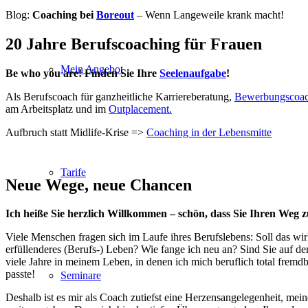
Blog:
Coaching bei
Boreout
– Wenn Langeweile krank macht!
20 Jahre Berufscoaching für Frauen
Mein Angebot
Be who you are! Finden Sie Ihre
Seelenaufgabe
!
Als Berufscoach für ganz­heitliche Karriere­beratung,
Bewerbungscoac
am Arbeits­platz und im
Outplacement.
Aufbruch statt Midlife-Krise =>
Coaching in der Lebensmitte
Tarife
Neue Wege, neue Chancen
Ich heiße Sie herzlich Willkommen – schön, dass Sie Ihren Weg 
Viele Menschen fragen sich im Laufe ihres Berufslebens: Soll das wi
erfüllenderes (Berufs-) Leben? Wie fange ich neu an? Sind Sie auf d
viele Jahre in meinem Leben, in denen ich mich beruflich total frem
passte!
Seminare
Deshalb ist es mir als Coach zutiefst eine Herzensangelegenheit, m