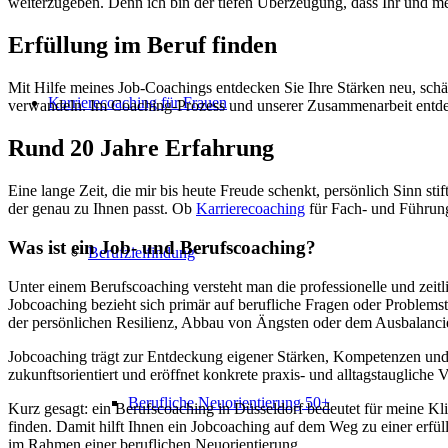
weiterzugeben. Denn ich bin der tiefen Überzeugung, dass Ihr und mei
Erfüllung im Beruf finden
Mit Hilfe meines Job-Coachings entdecken Sie Ihre Stärken neu, sch
Karrierecoaching für Frauen
verwandeln. Im Coaching-Prozess und unserer Zusammenarbeit entdeck
Rund 20 Jahre Erfahrung
Eine lange Zeit, die mir bis heute Freude schenkt, persönlich Sinn st
der genau zu Ihnen passt. Ob
Karrierecoaching
für Fach- und Führungs
Was ist ein Job- und Berufscoaching?
Berufzielfindung
Unter einem Berufscoaching versteht man die professionelle und zei
Jobcoaching bezieht sich primär auf berufliche Fragen oder Problems
der persönlichen Resilienz, Abbau von Ängsten oder dem Ausbalanci
Jobcoaching trägt zur Entdeckung eigener Stärken, Kompetenzen und Vi
zukunftsorientiert und eröffnet konkrete praxis- und alltagstaugliche
Berufliche Neuorientierung 50+
Kurz gesagt: ein Berufscoaching in Düsseldorf bedeutet für meine Kli
finden. Damit hilft Ihnen ein Jobcoaching auf dem Weg zu einer erfü
im Rahmen einer beruflichen Neuorientierung.