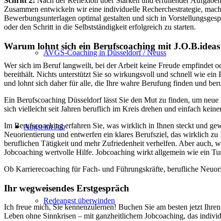
Schritt 2:
Nach der Reflexion über Stärken und erfüllender Aufgaben,
Zusammen entwickeln wir eine individuelle Recherchestrategie, mache
Bewerbungsunterlagen optimal gestalten und sich in Vorstellungsgesp
oder den Schritt in die Selbstständigkeit erfolgreich zu starten.
Warum lohnt sich ein Berufscoaching mit J.O.B.ideas
AVGS-Coaching in Düsseldorf / Neuss
Wer sich im Beruf langweilt, bei der Arbeit keine Freude empfindet o
bereithält. Nichts unterstützt Sie so wirkungsvoll und schnell wie e
und lohnt sich daher für alle, die Ihre wahre Berufung finden und ber
Ein Berufscoaching Düsseldorf lässt Sie den Mut zu finden, um neue 
sich vielleicht seit Jahren beruflich im Kreis drehen und einfach kein
Im Berufscoaching erfahren Sie, was wirklich in Ihnen steckt und ge
Angst im Job
Neuorientierung und entwerfen ein klares Berufsziel, das wirklich zu
beruflichen Tätigkeit und mehr Zufriedenheit verhelfen. Aber auch, 
Jobcoaching wertvolle Hilfe. Jobcoaching wirkt allgemein wie ein Tur
Ob Karrierecoaching für Fach- und Führungskräfte, berufliche Neuori
Ihr wegweisendes Erstgespräch
Redeangst überwinden
Ich freue mich, Sie kennenzulernen! Buchen Sie am besten jetzt Ihre
Leben ohne Sinnkrisen – mit ganzheitlichem Jobcoaching, das individu