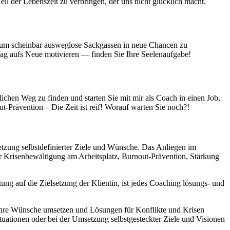
il der Lebenszeit zu verbringen, der uns nicht glücklich macht.
, um scheinbar ausweglose Sackgassen in neue Chancen zu
ag aufs Neue motivieren — finden Sie Ihre Seelenaufgabe!
nlichen Weg zu finden und starten Sie mit mir als Coach in einen Job,
-Prävention – Die Zeit ist reif! Worauf warten Sie noch?!
etzung selbstdefinierter Ziele und Wünsche. Das Anliegen im
er Krisenbewältigung am Arbeitsplatz, Burnout-Prävention, Stärkung
ng auf die Zielsetzung der Klientin, ist jedes Coaching lösungs- und
ie ihre Wünsche umsetzen und Lösungen für Konflikte und Krisen
tuationen oder bei der Umsetzung selbstgesteckter Ziele und Visionen