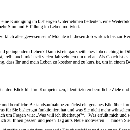
r eine Kündigung im bisherigen Unternehmen bedeuten, eine Weiterbild
mehr Sinn und Erfüllung im Leben motiviert.
 wirklich alles gewesen sein? Möchte ich diesen Job wirklich bis zur R
 und gelingendem Leben? Dann ist ein ganzheitliches Jobcoaching in 
treibt auch mich seit vielen Jahrzehnten um und an. Als Coach ist es m
, dass Ihr und mein Leben zu kostbar und zu kurz ist, um in einem Ber
fen den Blick für Ihre Kompetenzen, identifizieren berufliche Ziele 
e und berufliche Bestandsaufnahme zunächst ein genaues Bild über Ihr
s für Sie bisher gut funktioniert hat und was Sie nicht mehr wünsche
auch um Fragen wie: „Was will ich überhaupt?“, „Was erfüllt mich und 
klich zu Ihnen passen und jeden Tag aufs Neue motivieren — finden Sie