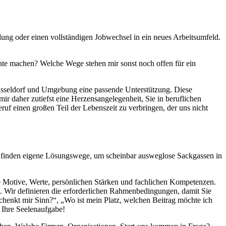
ung oder einen vollständigen Jobwechsel in ein neues Arbeitsumfeld.
ente machen? Welche Wege stehen mir sonst noch offen für ein
Düsseldorf und Umgebung eine passende Unterstützung. Diese
ir daher zutiefst eine Herzensangelegenheit, Sie in beruflichen
uf einen großen Teil der Lebenszeit zu verbringen, der uns nicht
und finden eigene Lösungswege, um scheinbar ausweglose Sackgassen in
e Motive, Werte, persönlichen Stärken und fachlichen Kompetenzen.
n. Wir definieren die erforderlichen Rahmenbedingungen, damit Sie
schenkt mir Sinn?“, „Wo ist mein Platz, welchen Beitrag möchte ich
 Ihre Seelenaufgabe!