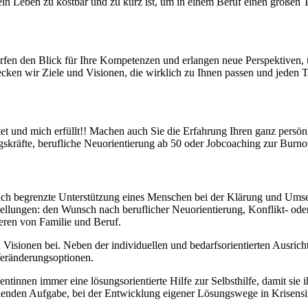
n Leben zu kostbar und zu kurz ist, um in einem Beruf einen großen Te
ärfen den Blick für Ihre Kompetenzen und erlangen neue Perspektiven
en wir Ziele und Visionen, die wirklich zu Ihnen passen und jeden T
iftet und mich erfüllt!! Machen auch Sie die Erfahrung Ihren ganz persö
kräfte, berufliche Neuorientierung ab 50 oder Jobcoaching zur Burnout
tlich begrenzte Unterstützung eines Menschen bei der Klärung und Ums
tellungen: den Wunsch nach beruflicher Neuorientierung, Konflikt- od
eren von Familie und Beruf.
sionen bei. Neben der individuellen und bedarfsorientierten Ausrichtu
 Veränderungsoptionen.
entinnen immer eine lösungsorientierte Hilfe zur Selbsthilfe, damit s
llenden Aufgabe, bei der Entwicklung eigener Lösungswege in Krisensi