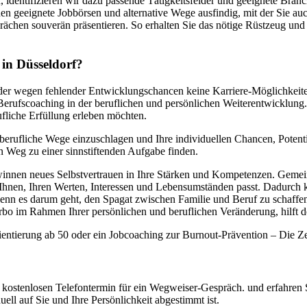
 identifizieren wir dazu passende Tätigkeitsfelder und geeignete Bra
n geeignete Jobbörsen und alternative Wege ausfindig, mit der Sie auc
rächen souverän präsentieren. So erhalten Sie das nötige Rüstzeug und
 in Düsseldorf?
der wegen fehlender Entwicklungschancen keine Karriere-Möglichkeiten 
in Berufscoaching in der beruflichen und persönlichen Weiterentwicklung
ufliche Erfüllung erleben möchten.
berufliche Wege einzuschlagen und Ihre individuellen Chancen, Potent
en Weg zu einer sinnstiftenden Aufgabe finden.
winnen neues Selbstvertrauen in Ihre Stärken und Kompetenzen. Gemeins
 Ihnen, Ihren Werten, Interessen und Lebensumständen passt. Dadurch k
wenn es darum geht, den Spagat zwischen Familie und Beruf zu schaffe
bo im Rahmen Ihrer persönlichen und beruflichen Veränderung, hilft de
entierung ab 50 oder ein Jobcoaching zur Burnout-Prävention – Die Zeit
n kostenlosen Telefontermin für ein Wegweiser-Gespräch. und erfahren 
ell auf Sie und Ihre Persönlichkeit abgestimmt ist.