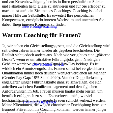
und zur Krisenbewältigung bereits in Ihren persönlichen Stärken
und Fähigkeiten liegt. Diese zu aktivieren und für Sie erlebbar zu
machen ist auch ein Ziel meines Coachings. Coaching ist dabei
immer Hilfe zur Selbsthilfe. Es erweitert Ihre persönlichen
Kompetenzen, ermöglicht inneren Wachstum und unterstützt Sie
dabei, Ihren inneren Kompass zu finden.
Bewerbungscoaching
Warum Coaching für Frauen?
Ja, wir haben ein Gleichstellungsgesetz, und die Gleichstellung wird
seit vielen Jahren immer wieder als gegeben beschrieben. Die
Realität sieht jedoch anders aus. Nach wie vor gibt es eine „gläserne
Decke“, wenn es um attraktive Führungsjobs geht. Niedrigere
Gehälter werden nicht nur am Equal-Pay-Day beklagt. Es ist
Bewerbungs-Check
wirklich ein Armutszeugnis, das Frauen selbst bei vergleichbarer
Qualifikation immer noch deutlich weniger verdienen als Männer
(Gender Pay Gap: 19% Stand 2020). Von der Doppelbelastung
engagierter junger Führungskräfte ganz zu schweigen, die sich
aufreiben zwischen Familienmanagement und den täglichen
Anforderungen im Job. Frauen müssen häufig mehr leisten, um
beruflich erfolgreich zu sein. Es erschreckt mich, wieviel
hochqualifizierte und engagierte Frauen schlicht verheizt werden.
Vorstellungsgespräch
Meine Klientinnen, die wegen chronischer Erschöpfung bzw. zur
Burnout-Prävention ins Coaching kommen, werden immer jünger