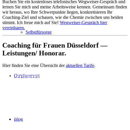
Buchen Sie ein kostenloses telefonisches Wegweiser-Gespräch und
lernen Sie mich und meine Arbeitsweise kennen. Gemeinsam finden
wir heraus, wo Ihre Schwerpunkte liegen, konkretisieren Ihr
Coaching-Ziel und schauen, wie die Chemie zwischen uns beiden
stimmt. Ich freue mich auf Sie!
Wegweiser-Gespräch hier
vereinbaren.
Selbstfürsorge
Coaching für Frauen Düsseldorf —
Leistungen/ Honorar.
Hier finden Sie eine Übersicht der
aktuellen Tarife
.
Outplacement
WIE ZUFRIEDEN SIND SIE?
Ich schenke Ihnen das Berufsrad, ein nützliches
Selbstcoaching-Tool für Ihre berufliche
Bestandsaufnahme. Damit werden Sie sich über
Ihre berufliche Situation klarer und erkennen, wo
Ihr Berufsrad aktuell nicht rund läuft. Beginnen
Blog
Sie noch heute mit der Veränderung!