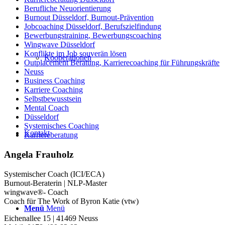
Berufliche Neuorientierung
Burnout Düsseldorf, Burnout-Prävention
Jobcoaching Düsseldorf, Berufszielfindung
Bewerbungstraining, Bewerbungscoaching
Wingwave Düsseldorf
Konflikte im Job souverän lösen
Kooperationen
Outplacement Beratung, Karrierecoaching für Führungskräfte
Neuss
Business Coaching
Karriere Coaching
Selbstbewusstsein
Mental Coach
Düsseldorf
Systemisches Coaching
Kontakt
Karriereberatung
Angela Frauholz
Systemischer Coach (ICI/ECA)
Burnout-Beraterin | NLP-Master
wingwave®- Coach
Coach für The Work of Byron Katie (vtw)
Menü
Menü
Eichenallee 15 | 41469 Neuss