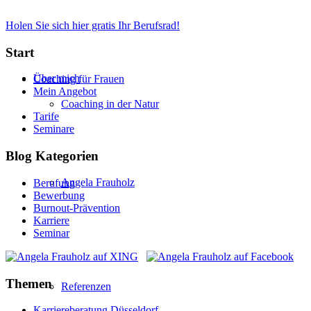
Holen Sie sich hier gratis Ihr Berufsrad!
Start
Über mich
Coaching für Frauen
Mein Angebot
Coaching in der Natur
Tarife
Seminare
Blog Kategorien
Angela Frauholz
Berufung
Bewerbung
Burnout-Prävention
Karriere
Seminar
Themen
Referenzen
Karriereberatung Düsseldorf