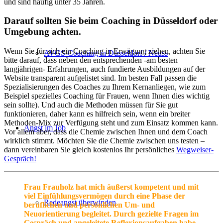
und sind häufig unter 35 Jahren.
Darauf sollten Sie beim Coaching in Düsseldorf oder
Umgebung achten.
Wenn Sie für sich ein Coaching in Erwägung ziehen, achten Sie
AVGS-Coaching in Düsseldorf / Neuss
bitte darauf, dass neben den entsprechenden -am besten
langjährigen- Erfahrungen, auch fundierte Ausbildungen auf der
Website transparent aufgelistet sind. Im besten Fall passen die
Spezialisierungen des Coaches zu Ihrem Kernanliegen, wie zum
Beispiel spezielles Coaching für Frauen, wenn Ihnen dies wichtig
sein sollte). Und auch die Methoden müssen für Sie gut
funktionieren, daher kann es hilfreich sein, wenn ein breiter
Methoden-Mix zur Verfügung steht und zum Einsatz kommen kann.
Angst im Job
Vor allem aber, dass die Chemie zwischen Ihnen und dem Coach
wirklich stimmt. Möchten Sie die Chemie zwischen uns testen –
dann vereinbaren Sie gleich kostenlos Ihr persönliches
Wegweiser-
Gespräch!
Frau Frauholz hat mich äußerst kompetent und mit
viel Einfühlungsvermögen durch eine Phase der
Redeangst überwinden
beruflichen und persönlichen Um- und
Neuorientierung begleitet. Durch gezielte Fragen im
Gespräch und angeleitete Reflexionsaufgaben habe