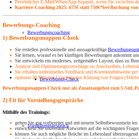
Persönlicher E-Mail/WhatsApp-Support, wenn Sie zwischen de
Karriere-Coaching 2025: 675€ statt 750€*bei Buchung von
Bewerbungs-Coaching
Bewerbungscoaching
1) Bewerbungsmappen-Check
Sie erstellen professionelle und aussagekräftige
Bewerbungsunt
Sie lernen, worauf es bei künftigen Bewerbungen ankommt und kö
Sie entwickeln ein modernes, zeitgemäßes Layout, dass zu Ihne
Analyse und Optimierungsvorschläge zu Anschreiben, Lebensla
Sie erhalten individuelles Feedback und Korrekturhinweise per
optional 30 Minuten Coaching zur Klärung von Fragen (Telefon/
Bewerbungs-Check
Bewerbungsmappen-Check nur als Zusatzangebot zum 5-Std.-Pa
2) Fit für Vorstellungsgespräche
Mithilfe des Trainings:
gehen Sie gut vorbereitet und mit neuem Selbstbewusstsein ins
Vorstellungsgespräch
entwickeln Sie souveräne Antworten auf die wichtigsten Frag
können Sie auch mögliche Brüche im Lebenslauf überzeugend u