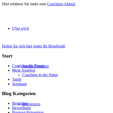
Hier erfahren Sie mehr zum
Coaching-Ablauf.
WIE ZUFRIEDEN SIND SIE?
Ich schenke Ihnen das Berufsrad, ein nützliches S
Über mich
Situation klarer und erkennen, wo Ihr Berufsrad a
Holen Sie sich hier gratis Ihr Berufsrad!
Start
Coaching für Frauen
Angela Frauholz
Mein Angebot
Coaching in der Natur
Tarife
Seminare
Blog Kategorien
Berufung
Referenzen
Bewerbung
Burnout-Prävention