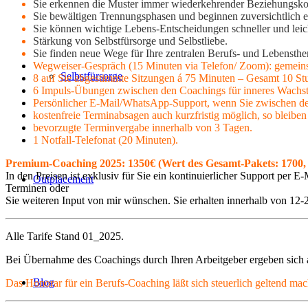
Sie erkennen die Muster immer wiederkehrender Beziehungsko
Sie bewältigen Trennungsphasen und beginnen zuversichtlich e
Sie können wichtige Lebens-Entscheidungen schneller und leich
Stärkung von Selbstfürsorge und Selbstliebe.
Sie finden neue Wege für Ihre zentralen Berufs- und Lebensth
Wegweiser-Gespräch (15 Minuten via Telefon/ Zoom): gemeinsa
Selbstfürsorge
8 auf Sie abgestimmte Sitzungen á 75 Minuten –
Gesamt
10 Stu
6 Impuls-Übungen zwischen den Coachings für inneres Wachstum
Persönlicher E-Mail/WhatsApp-Support, wenn Sie zwischen de
kostenfreie Terminabsagen auch kurzfristig möglich, so bleiben
bevorzugte Terminvergabe innerhalb von 3 Tagen.
1 Notfall-Telefonat (20 Minuten).
Premium-Coaching 2025: 1350€ (Wert des Gesamt-Pakets: 1700,
In den Preisen ist exklusiv für Sie ein kontinuierlicher Support per
Outplacement
Terminen oder
Sie weiteren Input von mir wünschen. Sie erhalten innerhalb von 12
Alle Tarife Stand 01_2025.
Bei Übernahme des Coachings durch Ihren Arbeitgeber ergeben sich a
Blog
Das Honorar für ein Berufs-Coaching läßt sich steuerlich geltend ma