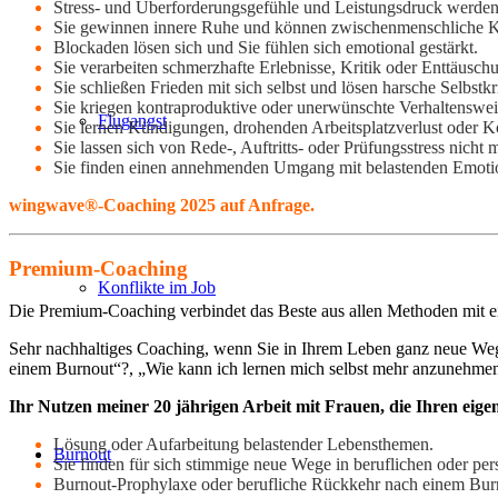
Stress- und Überforderungsgefühle und Leistungsdruck werden
Sie gewinnen innere Ruhe und können zwischenmenschliche Kon
Blockaden lösen sich und Sie
fühlen sich emotional gestärkt.
Sie verarbeiten schmerzhafte Erlebnisse, Kritik oder Enttäusc
Sie schließen Frieden mit sich selbst und lösen harsche Selbstkri
Sie kriegen kontraproduktive oder unerwünschte Verhaltensweis
Flugangst
Sie lernen Kündigungen, drohenden Arbeitsplatzverlust oder Ko
Sie lassen sich von Rede-, Auftritts- oder Prüfungsstress nich
Sie finden einen annehmenden Umgang mit belastenden Emotio
wingwave®-Coaching 2025 auf Anfrage.
Premium-Coaching
Konflikte im Job
Die Premium-Coaching verbindet das Beste aus allen Methoden mit e
Sehr nachhaltiges Coaching, wenn Sie in Ihrem Leben ganz neue Wege
einem Burnout“?, „Wie kann ich lernen mich selbst mehr anzuneh
Ihr Nutzen meiner 20 jährigen Arbeit mit Frauen, die Ihren ei
Lösung oder Aufarbeitung belastender Lebensthemen.
Burnout
Sie finden für sich stimmige neue Wege in beruflichen oder per
Burnout-Prophylaxe oder berufliche Rückkehr nach einem Bur