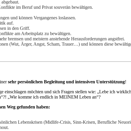
 abgebaut.
flikte im Beruf und Privat souverän bewältigen.
hungen und können Vergangenes loslassen.
tik auf.
en in den Griff.
nflikte am Arbeitsplatz zu bewältigen.
t mehr bremsen und meistern anstehende Herausforderungen angstfrei.
nen (Wut, Ärger, Angst, Scham, Trauer…) und können diese bewältig
iner
sehr persönlichen Begleitung und intensiven Unterstützung
!
 einschlagen möchten und sich Fragen stellen wie: „Lebe ich wirklich
men“?! „Wie komme ich endlich in MEINEM Leben an“?
genen Weg gefunden haben:
sönlichen Lebenskrisen (
Midlife-Crisis, Sinn-Krisen, Berufliche Neuor
nout.