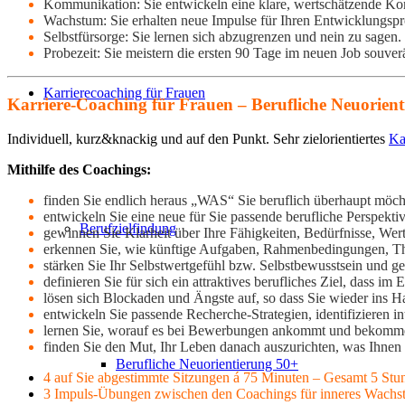
Kommunikation: Sie entwickeln eine klare, wertschätzende Kom
Wachstum: Sie erhalten neue Impulse für Ihren Entwicklungspr
Selbstfürsorge: Sie lernen sich abzugrenzen und nein zu sagen.
Probezeit: Sie meistern die ersten 90 Tage im neuen Job souv
Karrierecoaching für Frauen
Karriere-Coaching für Frauen – Berufliche Neuorie
Individuell, kurz&knackig und auf den Punkt. Sehr zielorientiertes
Ka
Mithilfe des Coachings:
finden Sie endlich heraus „WAS“ Sie beruflich überhaupt möch
entwickeln Sie eine neue für Sie passende berufliche Perspektiv
Berufzielfindung
gewinnen Sie Klarheit über Ihre Fähigkeiten, Bedürfnisse, Wert
erkennen Sie, wie künftige Aufgaben, Rahmenbedingungen, Them
stärken Sie Ihr Selbstwertgefühl bzw. Selbstbewusstsein und g
definieren Sie für sich ein attraktives berufliches Ziel, dass i
lösen sich
Blockaden und Ängste auf, so dass Sie wieder ins 
entwickeln Sie passende Recherche-Strategien, identifizieren i
lernen Sie, worauf es bei Bewerbungen ankommt und bekommen
finden Sie den Mut, Ihr Leben danach auszurichten, was Ihnen w
Berufliche Neuorientierung 50+
4 auf Sie abgestimmte Sitzungen á 75 Minuten – Gesamt 5
Stu
3 Impuls-Übungen zwischen den Coachings für inneres Wachstum