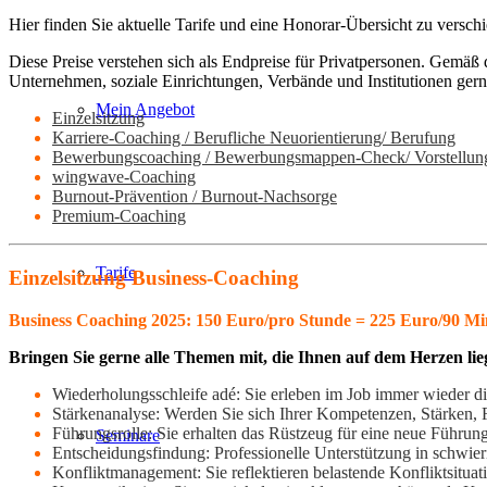
Hier finden Sie aktuelle Tarife und eine Honorar-Übersicht zu versch
Diese Preise verstehen sich als Endpreise für Privatpersonen. Gemäß 
Unternehmen, soziale Einrichtungen, Verbände und Institutionen gern
Mein Angebot
Einzelsitzung
Karriere-Coaching / Berufliche Neuorientierung/ Berufung
Bewerbungscoaching / Bewerbungsmappen-Check/ Vorstellun
wingwave-Coaching
Burnout-Prävention / Burnout-Nachsorge
Premium-Coaching
Tarife
Einzelsitzung Business-Coaching
Business Coaching 2025: 150 Euro/pro Stunde = 225 Euro/90 M
Bringen Sie gerne alle Themen mit, die Ihnen auf dem Herzen lie
Wiederholungsschleife adé: Sie erleben im Job immer wieder di
Stärkenanalyse: Werden Sie sich Ihrer Kompetenzen, Stärken, 
Führungsrolle: Sie erhalten das Rüstzeug für eine neue Führu
Seminare
Entscheidungsfindung: Professionelle Unterstützung in schwier
Konfliktmanagement: Sie reflektieren belastende Konfliktsituat