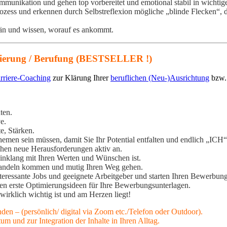
munikation und gehen top vorbereitet und emotional stabil in wichtig
ozess und erkennen durch Selbstreflexion mögliche „blinde Flecken“, d
erän und wissen, worauf es ankommt.
ntierung / Berufung (BESTSELLER !)
rriere-Coaching
zur Klärung Ihrer
beruflichen (Neu-)Ausrichtung
bzw. 
ten.
e.
e, Stärken.
en sein müssen, damit Sie Ihr Potential entfalten und endlich „ICH“
ehen neue Herausforderungen aktiv an.
m Einklang mit Ihren Werten und Wünschen ist.
Handeln kommen und mutig Ihren Weg gehen.
nteressante Jobs und geeignete Arbeitgeber und starten Ihren Bewerbun
 erste Optimierungsideen für Ihre Bewerbungsunterlagen.
irklich wichtig ist und am Herzen liegt!
nden
– (persönlich/ digital via Zoom etc./Telefon oder Outdoor).
 und zur Integration der Inhalte in Ihren Alltag.