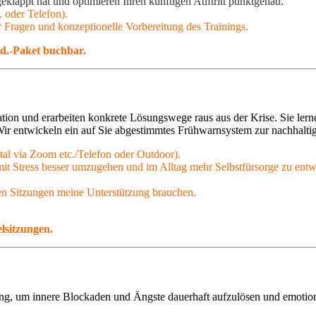
 geklappt hat und optimieren Ihren künftigen Auftritt punktgenau.
c. oder
Telefon
).
r Fragen und konzeptionelle Vorbereitung des Trainings.
d.-Paket buchbar.
uation und erarbeiten konkrete Lösungswege raus aus der Krise. Sie l
r entwickeln ein auf Sie abgestimmtes Frühwarnsystem zur nachhalti
tal via Zoom etc./Telefon oder Outdoor).
t Stress besser umzugehen und im Alltag mehr Selbstfürsorge zu entw
n Sitzungen meine Unterstützung brauchen.
lsitzungen.
hing, um innere Blockaden und Ängste dauerhaft aufzulösen und emotion