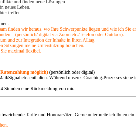
nflikte und finden neue Lösungen.
in neues Leben.
ter treffen.
emen.
m finden wir heraus, wo Ihre Schwerpunkte liegen und wie ich Sie am
nden – (persönlich/ digital via Zoom etc./Telefon oder Outdoor).
 und zur Integration der Inhalte in Ihren Alltag.
n Sitzungen meine Unterstützung brauchen.
 Sie maximal flexibel.
 Ratenzahlung möglich)
(persönlich oder digital)
 E-Mail/Signal etc. enthalten. Während unseres Coaching-Prozesses ste
-24 Stunden eine Rückmeldung von mir.
bweichende Tarife und Honorarsätze. Gerne unterbreite ich Ihnen ein 
chen.