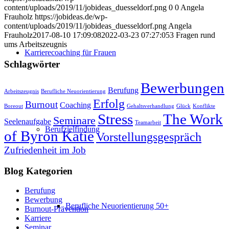
content/uploads/2019/11/jobideas_duesseldorf.png
0
0
Angela
Frauholz
https://jobideas.de/wp-
content/uploads/2019/11/jobideas_duesseldorf.png
Angela
Frauholz
2017-08-10 17:09:08
2022-03-23 07:27:05
3 Fragen rund
ums Arbeitszeugnis
Karrierecoaching für Frauen
Schlagwörter
Bewerbungen
Berufung
Arbeitszeugnis
Berufliche Neuorientierung
Erfolg
Burnout
Coaching
Boreout
Gehaltsverhandlung
Glück
Konflikte
Stress
The Work
Seminare
Seelenaufgabe
Teamarbeit
Berufzielfindung
of Byron Katie
Vorstellungsgespräch
Zufriedenheit im Job
Blog Kategorien
Berufung
Bewerbung
Berufliche Neuorientierung 50+
Burnout-Prävention
Karriere
Seminar