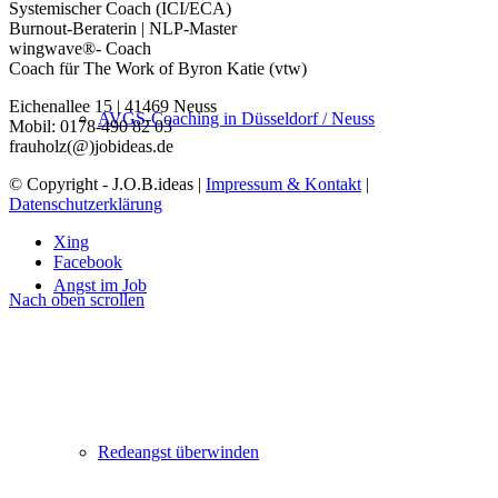
Systemischer Coach (ICI/ECA)
Burnout-Beraterin | NLP-Master
wingwave®- Coach
Coach für The Work of Byron Katie (vtw)
Eichenallee 15 | 41469 Neuss
AVGS-Coaching in Düsseldorf / Neuss
Mobil: 0178-490 82 03
frauholz(@)jobideas.de
© Copyright - J.O.B.ideas |
Impressum & Kontakt
|
Datenschutzerklärung
Xing
Facebook
Angst im Job
Nach oben scrollen
Redeangst überwinden