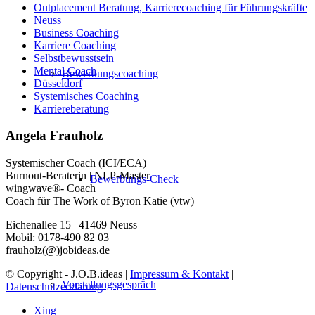
Outplacement Beratung, Karrierecoaching für Führungskräfte
Neuss
Business Coaching
Karriere Coaching
Selbstbewusstsein
Mental Coach
Bewerbungscoaching
Düsseldorf
Systemisches Coaching
Karriereberatung
Angela Frauholz
Systemischer Coach (ICI/ECA)
Burnout-Beraterin | NLP-Master
Bewerbungs-Check
wingwave®- Coach
Coach für The Work of Byron Katie (vtw)
Eichenallee 15 | 41469 Neuss
Mobil: 0178-490 82 03
frauholz(@)jobideas.de
© Copyright - J.O.B.ideas |
Impressum & Kontakt
|
Vorstellungsgespräch
Datenschutzerklärung
Xing