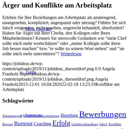
Ärger und Konflikte am Arbeitsplatz
Erleben Sie Ihre Beziehungen am Arbeitsplatz als anstrengend,
unangenehm, kompliziert, angespannt oder stressig? Fühlen Sie sich
falsch verstanden, nicht gesehen, ungerecht behandelt, überfordert?
Mein Angebot
Haben Sie Ärger mit Ihrer Chefin, den Kollegen oder Ihren
Mitarbeiterinnen? Kennen Sie stressvolle Gedanken wie “mein Chef
sollte mich mehr wertschätzen” oder „meine Kollegin sollte ihren
Job besser machen” bzw.”er sollte zu seinem Wort stehen“ und ”sie
sollte mich mehr unterstützen”?
Weiterlesen
https://jobideas.de/wp-
content/uploads/2019/11/jobideas_duesseldorf.png
0
0
Angela
Tarife
Frauholz
https://jobideas.de/wp-
content/uploads/2019/11/jobideas_duesseldorf.png
Angela
Frauholz
2015-12-01 16:04:28
2022-02-18 13:23:19
Konflikte am
Arbeitsplatz
Schlagwörter
Bewerbungen
Berufung
Seminare
Arbeitszeugnis
Berufliche Neuorientierung
Erfolg
Burnout
Coaching
Boreout
Gehaltsverhandlung
Glück
Konflikte