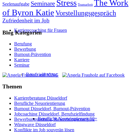
Stress
The Work
Seminare
Seelenaufgabe
Teamarbeit
of Byron Katie
Vorstellungsgespräch
Zufriedenheit im Job
Karrierecoaching für Frauen
Blog Kategorien
Berufung
Bewerbung
Burnout-Prävention
Karriere
Seminar
Berufzielfindung
Themen
Karriereberatung Düsseldorf
Berufliche Neuorientierung
Burnout Düsseldorf, Burnout-Prävention
Jobcoaching Düsseldorf, Berufszielfindung
Berufliche Neuorientierung 50+
Bewerbungstraining, Bewerbungscoaching
Wingwave Düsseldorf
Konflikte im Job souverän lösen