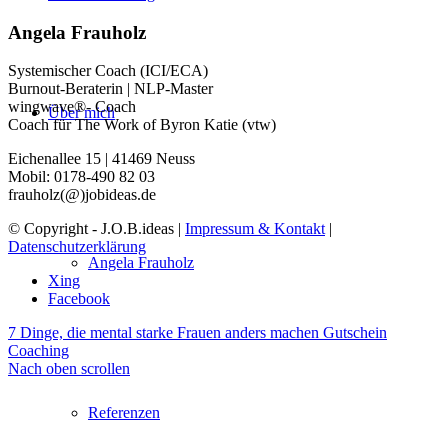
Angela Frauholz
Systemischer Coach (ICI/ECA)
Burnout-Beraterin | NLP-Master
wingwave®- Coach
Über mich
Coach für The Work of Byron Katie (vtw)
Eichenallee 15 | 41469 Neuss
Mobil: 0178-490 82 03
frauholz(@)jobideas.de
© Copyright - J.O.B.ideas |
Impressum & Kontakt
|
Datenschutzerklärung
Angela Frauholz
Xing
Facebook
7 Dinge, die mental starke Frauen anders machen
Gutschein
Coaching
Nach oben scrollen
Referenzen