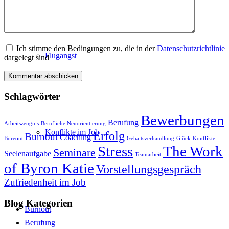
Ich stimme den Bedingungen zu, die in der
Datenschutzrichtlinie
Flugangst
dargelegt sind
Schlagwörter
Bewerbungen
Berufung
Arbeitszeugnis
Berufliche Neuorientierung
Konflikte im Job
Erfolg
Burnout
Coaching
Boreout
Gehaltsverhandlung
Glück
Konflikte
Stress
The Work
Seminare
Seelenaufgabe
Teamarbeit
of Byron Katie
Vorstellungsgespräch
Zufriedenheit im Job
Blog Kategorien
Burnout
Berufung