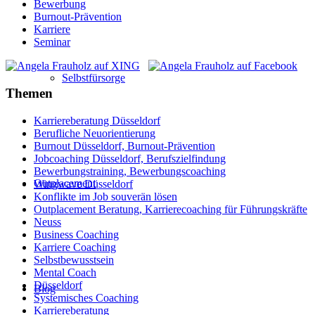
Bewerbung
Burnout-Prävention
Karriere
Seminar
Selbstfürsorge
Themen
Karriereberatung Düsseldorf
Berufliche Neuorientierung
Burnout Düsseldorf, Burnout-Prävention
Jobcoaching Düsseldorf, Berufszielfindung
Bewerbungstraining, Bewerbungscoaching
Outplacement
Wingwave Düsseldorf
Konflikte im Job souverän lösen
Outplacement Beratung, Karrierecoaching für Führungskräfte
Neuss
Business Coaching
Karriere Coaching
Selbstbewusstsein
Mental Coach
Düsseldorf
Blog
Systemisches Coaching
Karriereberatung