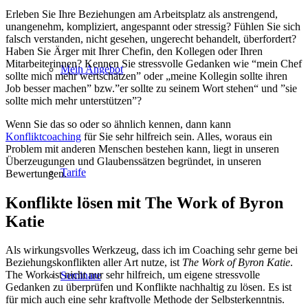
Erleben Sie Ihre Beziehungen am Arbeitsplatz als anstrengend,
unangenehm, kompliziert, angespannt oder stressig? Fühlen Sie sich
falsch verstanden, nicht gesehen, ungerecht behandelt, überfordert?
Haben Sie Ärger mit Ihrer Chefin, den Kollegen oder Ihren
Mitarbeiterinnen? Kennen Sie stressvolle Gedanken wie “mein Chef
Mein Angebot
sollte mich mehr wertschätzen” oder „meine Kollegin sollte ihren
Job besser machen” bzw.”er sollte zu seinem Wort stehen“ und ”sie
sollte mich mehr unterstützen”?
Wenn Sie das so oder so ähnlich kennen, dann kann
Konfliktcoaching
für Sie sehr hilfreich sein. Alles, woraus ein
Problem mit anderen Menschen bestehen kann, liegt in unseren
Überzeugungen und Glaubenssätzen begründet, in unseren
Tarife
Bewertungen.
Konflikte lösen mit The Work of Byron
Katie
Als wirkungsvolles Werkzeug, dass ich im Coaching sehr gerne bei
Beziehungskonflikten aller Art nutze, ist
The Work of Byron Katie
.
The Work ist nicht nur sehr hilfreich, um eigene stressvolle
Seminare
Gedanken zu überprüfen und Konflikte nachhaltig zu lösen. Es ist
für mich auch eine sehr kraftvolle Methode der Selbsterkenntnis.