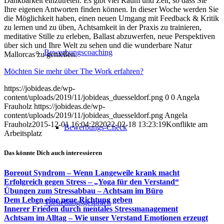
Dankbarkeit einzutreten. Es gibt viel Raum und Zeit, so dass Sie
Ihre eigenen Antworten finden können. In dieser Woche werden Sie
die Möglichkeit haben, einen neuen Umgang mit Feedback & Kritik
zu lernen und zu üben, Achtsamkeit in der Praxis zu trainieren,
meditative Stille zu erleben, Ballast abzuwerfen, neue Perspektiven
über sich und Ihre Welt zu sehen und die wunderbare Natur
Bewerbungscoaching
Mallorcas zu genießen.
Möchten Sie mehr über The Work erfahren?
https://jobideas.de/wp-
content/uploads/2019/11/jobideas_duesseldorf.png
0
0
Angela
Frauholz
https://jobideas.de/wp-
content/uploads/2019/11/jobideas_duesseldorf.png
Angela
Frauholz
2015-12-01 16:04:28
2022-02-18 13:23:19
Konflikte am
Bewerbungs-Check
Arbeitsplatz
Das könnte Dich auch interessieren
Boreout Syndrom – Wenn Langeweile krank macht
Erfolgreich gegen Stress – „Yoga für den Verstand“
Übungen zum Stressabbau – Achtsam im Büro
Dem Leben eine neue Richtung geben
Vorstellungsgespräch
Innerer Frieden durch mentales Stressmanagement
Achtsam im Alltag – Wie unser Verstand Emotionen erzeugt