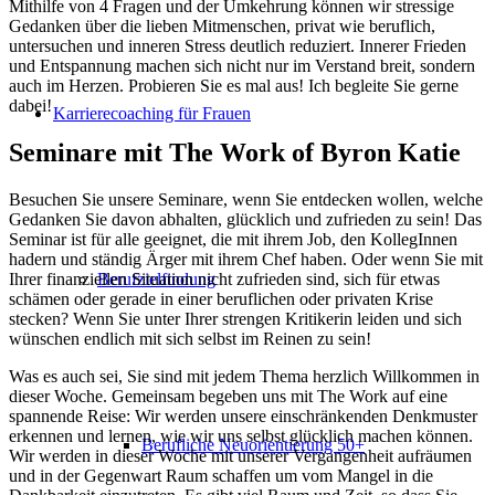
Mithilfe von 4 Fragen und der Umkehrung können wir stressige
Gedanken über die lieben Mitmenschen, privat wie beruflich,
untersuchen und inneren Stress deutlich reduziert. Innerer Frieden
und Entspannung machen sich nicht nur im Verstand breit, sondern
auch im Herzen. Probieren Sie es mal aus! Ich begleite Sie gerne
dabei!
Karrierecoaching für Frauen
Seminare mit The Work of Byron Katie
Besuchen Sie unsere Seminare, wenn Sie entdecken wollen, welche
Gedanken Sie davon abhalten, glücklich und zufrieden zu sein! Das
Seminar ist für alle geeignet, die mit ihrem Job, den KollegInnen
hadern und ständig Ärger mit ihrem Chef haben. Oder wenn Sie mit
Berufzielfindung
Ihrer finanziellen Situation nicht zufrieden sind, sich für etwas
schämen oder gerade in einer beruflichen oder privaten Krise
stecken? Wenn Sie unter Ihrer strengen Kritikerin leiden und sich
wünschen endlich mit sich selbst im Reinen zu sein!
Was es auch sei, Sie sind mit jedem Thema herzlich Willkommen in
dieser Woche. Gemeinsam begeben uns mit The Work auf eine
spannende Reise: Wir werden unsere einschränkenden Denkmuster
erkennen und lernen, wie wir uns selbst glücklich machen können.
Berufliche Neuorientierung 50+
Wir werden in dieser Woche mit unserer Vergangenheit aufräumen
und in der Gegenwart Raum schaffen um vom Mangel in die