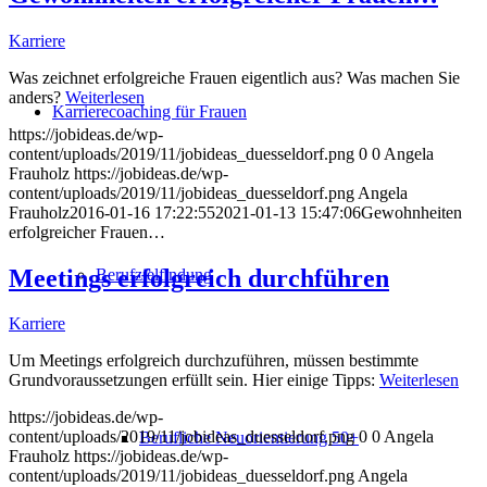
Karriere
Was zeichnet erfolgreiche Frauen eigentlich aus? Was machen Sie
anders?
Weiterlesen
Karrierecoaching für Frauen
https://jobideas.de/wp-
content/uploads/2019/11/jobideas_duesseldorf.png
0
0
Angela
Frauholz
https://jobideas.de/wp-
content/uploads/2019/11/jobideas_duesseldorf.png
Angela
Frauholz
2016-01-16 17:22:55
2021-01-13 15:47:06
Gewohnheiten
erfolgreicher Frauen…
Meetings erfolgreich durchführen
Berufzielfindung
Karriere
Um Meetings erfolgreich durchzuführen, müssen bestimmte
Grundvoraussetzungen erfüllt sein. Hier einige Tipps:
Weiterlesen
https://jobideas.de/wp-
content/uploads/2019/11/jobideas_duesseldorf.png
0
0
Angela
Berufliche Neuorientierung 50+
Frauholz
https://jobideas.de/wp-
content/uploads/2019/11/jobideas_duesseldorf.png
Angela