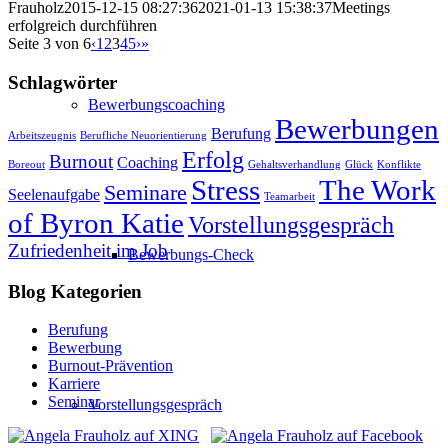
Frauholz
2015-12-15 08:27:36
2021-01-13 15:38:37
Meetings
erfolgreich durchführen
Seite 3 von 6
‹
1
2
3
4
5
›
»
Schlagwörter
Bewerbungscoaching
Bewerbungen
Berufung
Arbeitszeugnis
Berufliche Neuorientierung
Erfolg
Burnout
Coaching
Boreout
Gehaltsverhandlung
Glück
Konflikte
Stress
The Work
Seminare
Seelenaufgabe
Teamarbeit
of Byron Katie
Vorstellungsgespräch
Zufriedenheit im Job
Bewerbungs-Check
Blog Kategorien
Berufung
Bewerbung
Burnout-Prävention
Karriere
Seminar
Vorstellungsgespräch