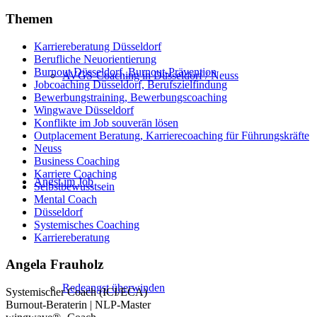
Themen
Karriereberatung Düsseldorf
Berufliche Neuorientierung
Burnout Düsseldorf, Burnout-Prävention
AVGS-Coaching in Düsseldorf / Neuss
Jobcoaching Düsseldorf, Berufszielfindung
Bewerbungstraining, Bewerbungscoaching
Wingwave Düsseldorf
Konflikte im Job souverän lösen
Outplacement Beratung, Karrierecoaching für Führungskräfte
Neuss
Business Coaching
Karriere Coaching
Angst im Job
Selbstbewusstsein
Mental Coach
Düsseldorf
Systemisches Coaching
Karriereberatung
Angela Frauholz
Redeangst überwinden
Systemischer Coach (ICI/ECA)
Burnout-Beraterin | NLP-Master