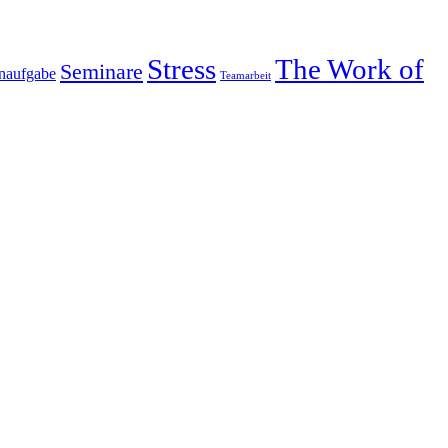
Stress
The Work of
Seminare
naufgabe
Teamarbeit