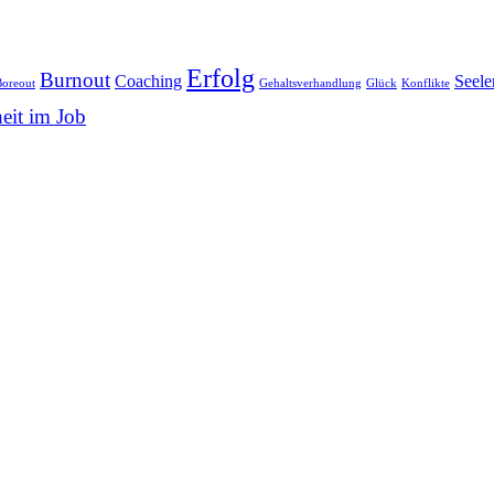
Erfolg
Burnout
Coaching
Seele
Boreout
Gehaltsverhandlung
Glück
Konflikte
eit im Job