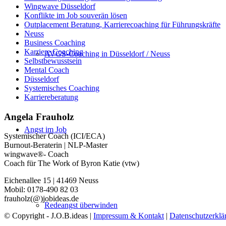
Wingwave Düsseldorf
Konflikte im Job souverän lösen
Outplacement Beratung, Karrierecoaching für Führungskräfte
Neuss
Business Coaching
Karriere Coaching
AVGS-Coaching in Düsseldorf / Neuss
Selbstbewusstsein
Mental Coach
Düsseldorf
Systemisches Coaching
Karriereberatung
Angela Frauholz
Angst im Job
Systemischer Coach (ICI/ECA)
Burnout-Beraterin | NLP-Master
wingwave®- Coach
Coach für The Work of Byron Katie (vtw)
Eichenallee 15 | 41469 Neuss
Mobil: 0178-490 82 03
frauholz(@)jobideas.de
Redeangst überwinden
© Copyright - J.O.B.ideas |
Impressum & Kontakt
|
Datenschutzerklä