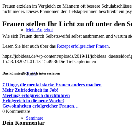
Frauen erzielen im Vergleich zu Männern oft bessere Schulabschlüsse
nicht nieder. Dieses Phänomen der Tiefstaplerinnen beschreibt ein psy
Frauen stellen Ihr Licht zu oft unter den S
Mein Angebot
Wie sich Frauen durch Selbstzweifel selbst ausbremsen und warum sie i
Lesen Sie hier auch über das
Rezept erfolgreicher Frauen
.
https://jobideas.de/wp-content/uploads/2019/11/jobideas_duesseldorf
15:53:18
2021-01-13 15:49:36
Die Tiefstaplerinnen
Das könnte Dich auch interessieren
Tarife
7 Dinge, die mental starke Frauen anders machen
Mehr Zufriedenheit im Job!
Meetings erfolgreich durchführen
Erfolgreich in die neue Woche!
Gewohnheiten erfolgreicher Frauen…
0
Kommentare
Seminare
Dein Kommentar