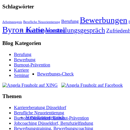
Schlagwörter
Bewerbungen
Berufung
Arbeitszeugnis
Berufliche Neuorientierung
Byron Katie
Vorstellungsgespräch
Zufriedenh
Bewerbungscoaching
Blog Kategorien
Berufung
Bewerbung
Burnout-Prävention
Karriere
Bewerbungs-Check
Seminar
Themen
Karriereberatung Düsseldorf
Berufliche Neuorientierung
Vorstellungsgespräch
Burnout Düsseldorf, Burnout-Prävention
Jobcoaching Düsseldorf, Berufszielfindung
Bewerbungstraining, Bewerbungscoaching