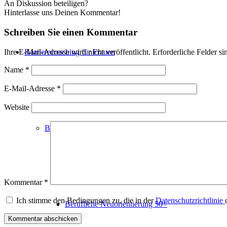
An Diskussion beteiligen?
Hinterlasse uns Deinen Kommentar!
Schreiben Sie einen Kommentar
Ihre E-Mail-Adresse wird nicht veröffentlicht.
Erforderliche Felder si
Karrierecoaching für Frauen
Name
*
E-Mail-Adresse
*
Website
Berufzielfindung
Kommentar
*
Ich stimme den Bedingungen zu, die in der
Datenschutzrichtlinie
Berufliche Neuorientierung 50+