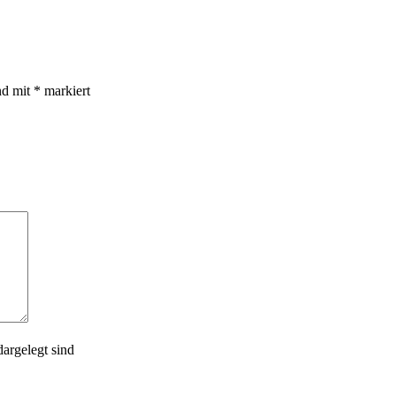
nd mit
*
markiert
dargelegt sind