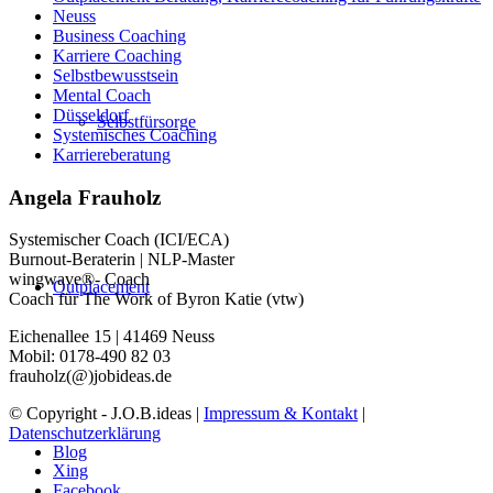
Neuss
Business Coaching
Karriere Coaching
Selbstbewusstsein
Mental Coach
Düsseldorf
Selbstfürsorge
Systemisches Coaching
Karriereberatung
Angela Frauholz
Systemischer Coach (ICI/ECA)
Burnout-Beraterin | NLP-Master
wingwave®- Coach
Outplacement
Coach für The Work of Byron Katie (vtw)
Eichenallee 15 | 41469 Neuss
Mobil: 0178-490 82 03
frauholz(@)jobideas.de
© Copyright - J.O.B.ideas |
Impressum & Kontakt
|
Datenschutzerklärung
Blog
Xing
Facebook