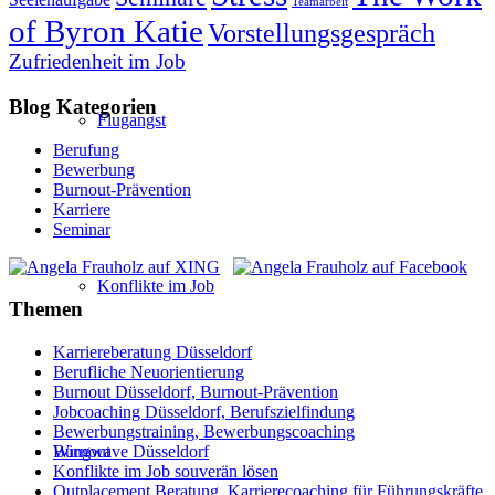
Teamarbeit
of Byron Katie
Vorstellungsgespräch
Zufriedenheit im Job
Blog Kategorien
Flugangst
Berufung
Bewerbung
Burnout-Prävention
Karriere
Seminar
Konflikte im Job
Themen
Karriereberatung Düsseldorf
Berufliche Neuorientierung
Burnout Düsseldorf, Burnout-Prävention
Jobcoaching Düsseldorf, Berufszielfindung
Bewerbungstraining, Bewerbungscoaching
Burnout
Wingwave Düsseldorf
Konflikte im Job souverän lösen
Outplacement Beratung, Karrierecoaching für Führungskräfte