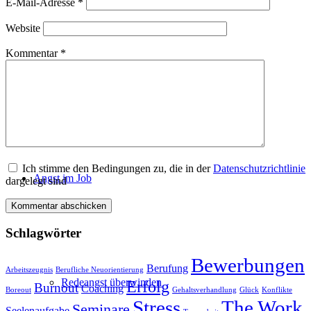
E-Mail-Adresse
*
Website
Kommentar
*
AVGS-Coaching in Düsseldorf / Neuss
Ich stimme den Bedingungen zu, die in der
Datenschutzrichtlinie
Angst im Job
dargelegt sind
Schlagwörter
Bewerbungen
Berufung
Arbeitszeugnis
Berufliche Neuorientierung
Redeangst überwinden
Erfolg
Burnout
Coaching
Boreout
Gehaltsverhandlung
Glück
Konflikte
Stress
The Work
Seminare
Seelenaufgabe