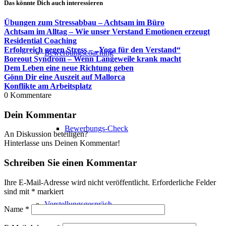
Das könnte Dich auch interessieren
Übungen zum Stressabbau – Achtsam im Büro
Achtsam im Alltag – Wie unser Verstand Emotionen erzeugt
Residential Coaching
Erfolgreich gegen Stress – „Yoga für den Verstand“
Bewerbungscoaching
Boreout Syndrom – Wenn Langeweile krank macht
Dem Leben eine neue Richtung geben
Gönn Dir eine Auszeit auf Mallorca
Konflikte am Arbeitsplatz
0
Kommentare
Dein Kommentar
Bewerbungs-Check
An Diskussion beteiligen?
Hinterlasse uns Deinen Kommentar!
Schreiben Sie einen Kommentar
Ihre E-Mail-Adresse wird nicht veröffentlicht.
Erforderliche Felder
sind mit
*
markiert
Vorstellungsgespräch
Name
*