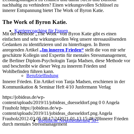
nachhaltig zu verhindern? Einen wirkungsvollen Schlüssel zu
innerer Entspannung bietet The Work of Byron Katie.
The Work of Byron Katie.
Karrierecoaching für Frauen
Mit der Methode „The Work“ von Byron Katie gibt es einen
einfachen und sehr wirkungsvollen Weg unsere stressauslösenden
Gedanken zu identifizieren und zu hinterfragen. In Ihrem
anregenden Artikel
„Im inneren Frieden“
stellt die von mir sehr
geschätzte Kollegin und Expertin für mentales Stressmanagement,
die Berliner Diplom-Psychologin Tanja Madsen, diese Methode vor
und beschreibt wie dieser Weg zu innerem Frieden und
Wohlbefinden führen kann.
Berufzielfindung
Innerer Frieden. Ein Artikel von Tanja Madsen, erschienen in der
Kommunikation & Seminar Heft 4/10 Junfermann Verlag
https://jobideas.de/wp-
content/uploads/2019/11/jobideas_duesseldorf.png
0
0
Angela
Frauholz
https://jobideas.de/wp-
content/uploads/2019/11/jobideas_duesseldorf.png
Angela
Frauholz
2012-03-05 08:17:24
2021-01-13 15:48:20
Innerer Frieden
Berufliche Neuorientierung 50+
durch mentales Stressmanagement