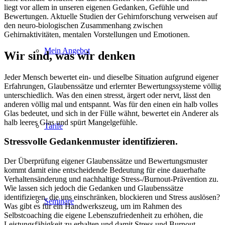
liegt vor allem in unseren eigenen Gedanken, Gefühle und
Bewertungen. Aktuelle Studien der Gehirnforschung verweisen auf
den neuro-biologischen Zusammenhang zwischen
Gehirnaktivitäten, mentalen Vorstellungen und Emotionen.
Mein Angebot
Wir sind, was wir denken
Jeder Mensch bewertet ein- und dieselbe Situation aufgrund eigener
Erfahrungen, Glaubenssätze und erlernter Bewertungssysteme völlig
unterschiedlich. Was den einen stresst, ärgert oder nervt, lässt den
anderen völlig mal und entspannt. Was für den einen ein halb volles
Glas bedeutet, und sich in der Fülle wähnt, bewertet ein Anderer als
halb leeres Glas und spürt Mangelgefühle.
Tarife
Stressvolle Gedankenmuster identifizieren.
Der Überprüfung eigener Glaubenssätze und Bewertungsmuster
kommt damit eine entscheidende Bedeutung für eine dauerhafte
Verhaltensänderung und nachhaltige Stress-/Burnout-Prävention zu.
Wie lassen sich jedoch die Gedanken und Glaubenssätze
identifizieren, die uns einschränken, blockieren und Stress auslösen?
Seminare
Was gibt es für ein Handwerkszeug, um im Rahmen des
Selbstcoaching die eigene Lebenszufriedenheit zu erhöhen, die
Leistungsfähigkeit zu erhalten und damit Stress und Burnout